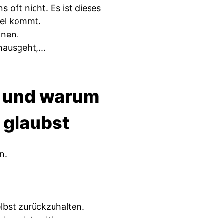
ns oft nicht. Es ist dieses
gel kommt.
fnen.
nausgeht,...
- und warum
u glaubst
n.
elbst zurückzuhalten.