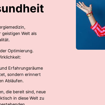
sundheit
ergiemedizin,
 geistigen Welt als
lität.
der Optimierung.
rklichkeit:
 und Erfahrungsräume
itet, sondern erinnert
ren Abläufen.
, die bereit sind, neue
tisch in diese Welt zu
s bestehenden