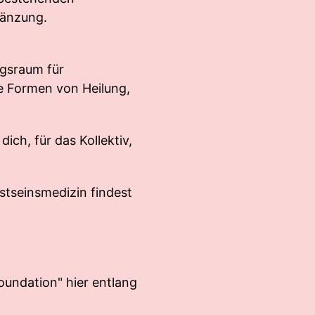
gänzung.
ngsraum für
e Formen von Heilung,
ch, für das Kollektiv,
tseinsmedizin findest
undation" hier entlang